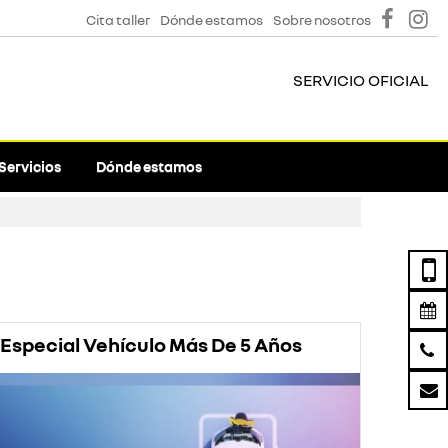
Cita taller
Dónde estamos
Sobre nosotros
SERVICIO OFICIAL
Servicios
Dónde estamos
Especial Vehículo Más De 5 Años
Prom
Rena