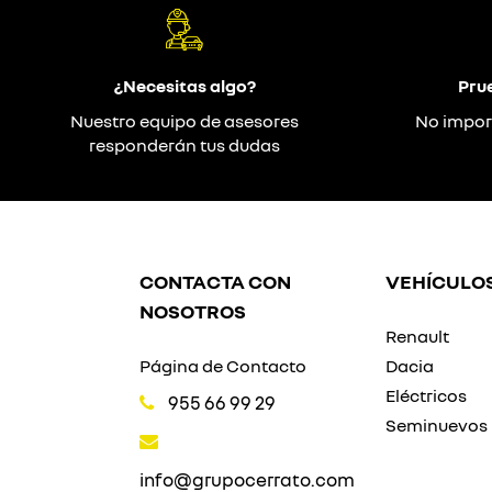
¿Necesitas algo?
Pru
Nuestro equipo de asesores
No impor
responderán tus dudas
CONTACTA CON
VEHÍCULO
NOSOTROS
Renault
Página de Contacto
Dacia
Eléctricos
955 66 99 29
Seminuevos
info@grupocerrato.com